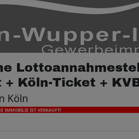
che Lottoannahmestel
 + Köln-Ticket + KV
n Köln
SE IMMOBILIE IST VERKAUFT!