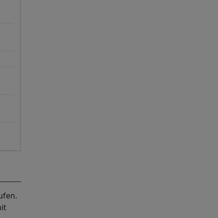
ufen.
it